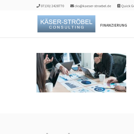
07130/ 2428770
cks@kaeser-stroebel.de
Quick Gu
FINANZIERUNG