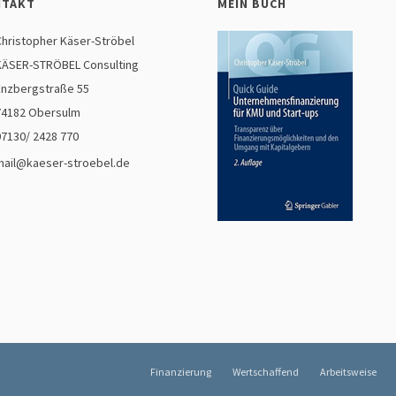
NTAKT
MEIN BUCH
hristopher Käser-Ströbel
ÄSER-STRÖBEL Consulting
nzbergstraße 55
4182 Obersulm
07130/ 2428 770
mail@kaeser-stroebel.de
Finanzierung
Wertschaffend
Arbeitsweise