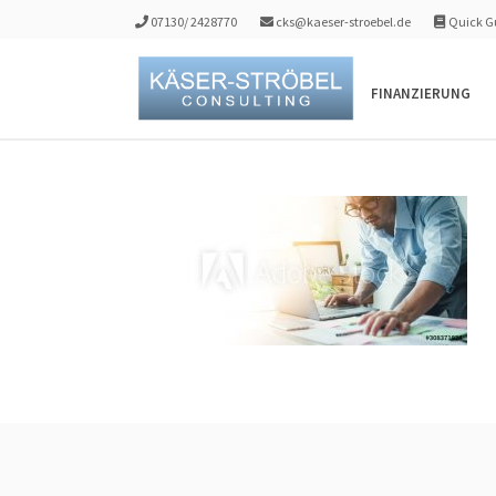
07130/ 2428770
cks@kaeser-stroebel.de
Quick Gu
FINANZIERUNG