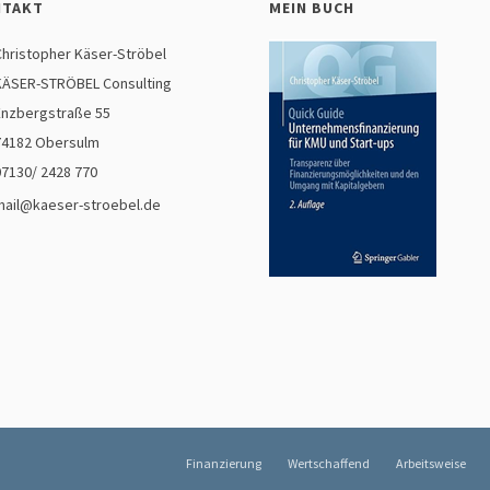
NTAKT
MEIN BUCH
hristopher Käser-Ströbel
ÄSER-STRÖBEL Consulting
nzbergstraße 55
4182 Obersulm
07130/ 2428 770
mail@kaeser-stroebel.de
Finanzierung
Wertschaffend
Arbeitsweise