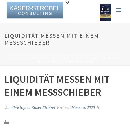
LIQUIDITÄT MESSEN MIT EINEM
MESSSCHIEBER
STARTSEITE
»
AKTUELLES RUND UM KFW-UNTERNEHMERKREDITE UND DEN
LÖSUNGSANSÄTZEN FÜR IHRE FINANZIELLE STABILITÄT
»
LIQUIDITÄT
MESSEN MIT EINEM MESSSCHIEBER
LIQUIDITÄT MESSEN MIT
EINEM MESSSCHIEBER
Von
Christopher Käser-Ströbel
Verfasst
März 15, 2020
In