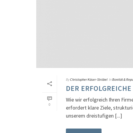
By
Christopher Käser-Ströbel
In
Bonität & Rep
DER ERFOLGREICHE
Wie wir erfolgreich Ihren Fir
0
erfordert klare Ziele, strukt
unserem dreistufigen [...]