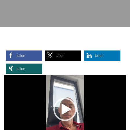
teilen
teilen
teilen
teilen
Video-
Player